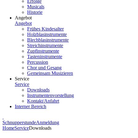
Erfolge
Musicals
Historie
Angebot
Angebot
Frühes Kindesalter
Holzblasinstrumente
Blechblasinstrumente
Streichinstrumente
Zupfinstrumente
Tasteninstrumente
Percussion
Chor und Gesang
Gemeinsam Musizieren
Service
Service
Downloads
Instrumentenvorstellung
Kontakt/Anfahrt
Interner Bereich
Schnupperstunde
Anmeldung
Home
Service
Downloads