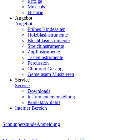
Erfolge
Musicals
Historie
Angebot
Angebot
Frühes Kindesalter
Holzblasinstrumente
Blechblasinstrumente
Streichinstrumente
Zupfinstrumente
Tasteninstrumente
Percussion
Chor und Gesang
Gemeinsam Musizieren
Service
Service
Downloads
Instrumentenvorstellung
Kontakt/Anfahrt
Interner Bereich
Schnupperstunde
Anmeldung