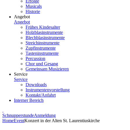
Erfolge
Musicals
Historie
Angebot
Angebot
Frühes Kindesalter
Holzblasinstrumente
Blechblasinstrumente
Streichinstrumente
Zupfinstrumente
Tasteninstrumente
Percussion
Chor und Gesang
Gemeinsam Musizieren
Service
Service
Downloads
Instrumentenvorstellung
Kontakt/Anfahrt
Interner Bereich
Schnupperstunde
Anmeldung
Home
Event
Konzert in der Alten St. Laurentiuskirche