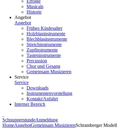
Erfolge
Musicals
Historie
Angebot
Angebot
Frühes Kindesalter
Holzblasinstrumente
Blechblasinstrumente
Streichinstrumente
Zupfinstrumente
Tasteninstrumente
Percussion
Chor und Gesang
Gemeinsam Musizieren
Service
Service
Downloads
Instrumentenvorstellung
Kontakt/Anfahrt
Interner Bereich
Schnupperstunde
Anmeldung
Home
Angebot
Gemeinsam Musizieren
Schramberger Modell