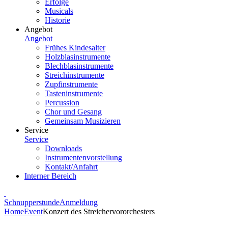
Erfolge
Musicals
Historie
Angebot
Angebot
Frühes Kindesalter
Holzblasinstrumente
Blechblasinstrumente
Streichinstrumente
Zupfinstrumente
Tasteninstrumente
Percussion
Chor und Gesang
Gemeinsam Musizieren
Service
Service
Downloads
Instrumentenvorstellung
Kontakt/Anfahrt
Interner Bereich
Schnupperstunde
Anmeldung
Home
Event
Konzert des Streichervororchesters