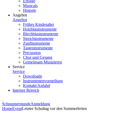
Erfolge
Musicals
Historie
Angebot
Angebot
Frühes Kindesalter
Holzblasinstrumente
Blechblasinstrumente
Streichinstrumente
Zupfinstrumente
Tasteninstrumente
Percussion
Chor und Gesang
Gemeinsam Musizieren
Service
Service
Downloads
Instrumentenvorstellung
Kontakt/Anfahrt
Interner Bereich
Schnupperstunde
Anmeldung
Home
Event
Letzter Schultag vor den Sommerferien